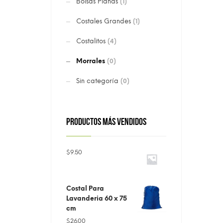
Bolsas Planas
(1)
Costales Grandes
(1)
Costalitos
(4)
Morrales
(0)
Sin categoría
(0)
PRODUCTOS MÁS VENDIDOS
$
9.50
Costal Para
Lavanderia 60 x 75
cm
$
26.00