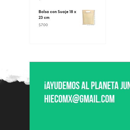
Bolsa con Suaje 18 x
23 cm
$
7.00
¡Ayudemos al planeta ju
hiecomx@gmail.com