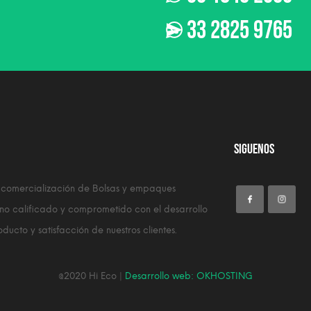
33 2825 9765
Siguenos
 comercialización de Bolsas y empaques
no calificado y comprometido con el desarrollo
cto y satisfacción de nuestros clientes.
@2020 Hi Eco |
Desarrollo web: OKHOSTING