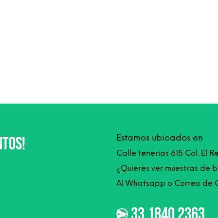
Estamos ubicados en
ntos!
Calle tenerias 615 Col. El R
¿Quieres ver muestras de 
Al Whatsapp o Correo de 
33 1840 2363