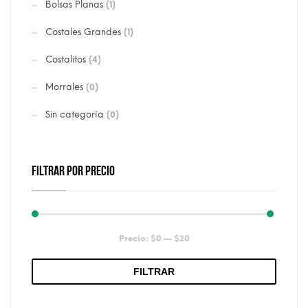
Bolsas Planas
(1)
Costales Grandes
(1)
Costalitos
(4)
Morrales
(0)
Sin categoría
(0)
FILTRAR POR PRECIO
Precio
Precio
Precio:
$0
—
$20
mínimo
máximo
FILTRAR