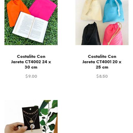
Costalito Con
Costalito Con
Jareta CT4002 24 x
Jareta CT4001 20 x
30 cm
25 cm
$
9.00
$
8.50