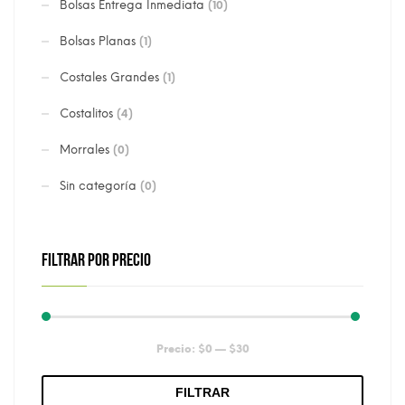
Bolsas Entrega Inmediata
(10)
Bolsas Planas
(1)
Costales Grandes
(1)
Costalitos
(4)
Morrales
(0)
Sin categoría
(0)
FILTRAR POR PRECIO
Precio
Precio
Precio:
$0
—
$30
mínimo
máximo
FILTRAR