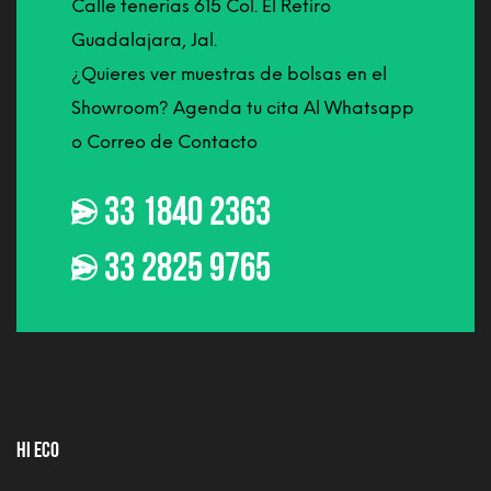
Calle tenerias 615 Col. El Retiro
Guadalajara, Jal.
¿Quieres ver muestras de bolsas en el
Showroom? Agenda tu cita Al Whatsapp
o Correo de Contacto
33 1840 2363
33 2825 9765
HI ECO