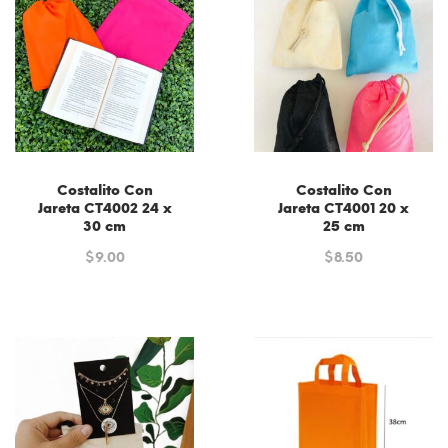
Costalito Con
Costalito Con
Jareta CT4002 24 x
Jareta CT4001 20 x
30 cm
25 cm
$
9.00
$
8.50