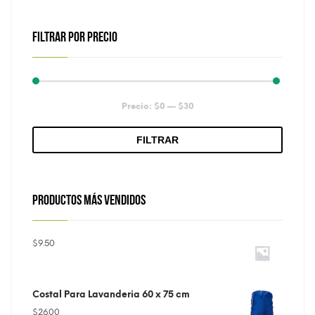
FILTRAR POR PRECIO
Precio
Precio
Precio:
$0
—
$30
mínimo
máximo
FILTRAR
PRODUCTOS MÁS VENDIDOS
$
9.50
Costal Para Lavanderia 60 x 75 cm
$
26.00